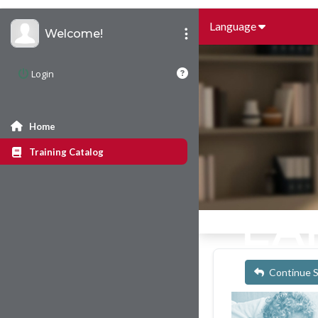
Language
Welcome!
Login
Home
Training Catalog
Continue 