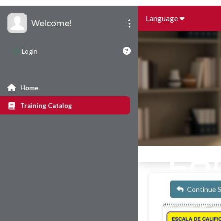
Language
Welcome!
Login
Home
Training Catalog
Continue 