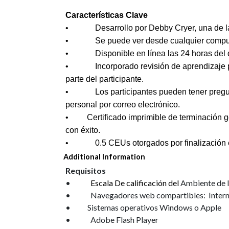
C
aracterísticas Clave
• Desarrollo por Debby Cryer, una de las 
• Se puede ver desde cualquier computado
• Disponible en línea las 24 horas del día
• Incorporado revisión de aprendizaje par
parte del participante.
• Los participantes pueden tener preguntas
personal por correo electrónico.
• Certificado imprimible de terminación ge
con éxito.
• 0.5 CEUs otorgados por finalización e
Additional Information
Requisitos
•
Escala De calificación del
Ambiente de l
•
Navegadores web compartibles:
Intern
• Sistemas operativos Windows o Apple
•
Adobe Flash Player